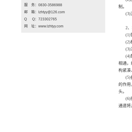
服 务：0830-3586988
制。
邮 箱：lzhtyy@126.com
(
Q Q：723302765
网 址：www.lzhtyy.com
2
(
(
(
(
相通，
构紧
(
5
的作用
头
(
6
通道