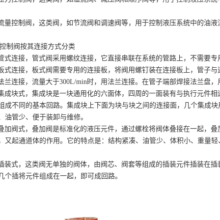
3)流量控制阀，这类阀，如节流阀和调速阀等，用于控制液压系统中的
、控制阀按其连接方式分类
1)管式连接，管式阀采用螺纹连接，它直接串联在系统的管路上，不需
2)板式连接，板式阀需要专用的连接板，将阀用螺钉装在连接板上，管
3)法兰连接，流量大于300L/min时，用法兰连接。在管子端部焊接法
4)集成块式，集成块是一块通用化的六面体，四周的一面装有与执行元件
组成不同的基本回路。集成块上下面为块与块之间的连接面，几个集成块
凑、油管少、便于装卸与维修。
)叠加阀式，叠加阀是标准化的液压元件，通过螺栓将阀体叠接在一起，
，又起通道体的作用。它的特点是：结构紧凑、油管少、体积小、重量轻
。
)插装式，这类阀无单独的阀体，由阀芯、阀套等组成的插装元件插装在
将几个插将元件组成在一起，即可成回路。