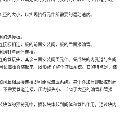
油液流量的大小，以实现执行元件所需要的运动速度。
要专用的连接板。
子与连接板相连，板的前面安装阀，板的后面接油管。
兰盘，用螺钉与阀体连接。
相连的管接头，其余三面安装阀类元件。集成块的内孔道与各阀
用长螺栓叠装起来，既形成了整个液压系统。
它的特点是：结
叠加阀互相直接连接即可组成液压系统。每个叠加阀即起控制阀
、不需要管道连接、压力损失小、节省了大量的油管和管接
插装块体的预制孔中，插装块体起到阀体和管路作用，通过块内