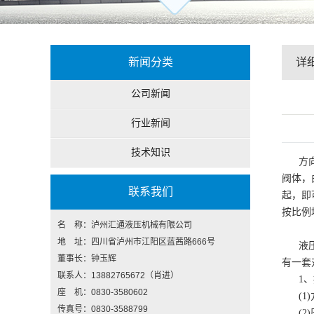
新闻分类
详
公司新闻
行业新闻
技术知识
方
阀体，
联系我们
起，即
按比例
名 称：泸州汇通液压机械有限公司
地 址：四川省泸州市江阳区蓝茜路666号
液
董事长：钟玉辉
有一套
联系人：13882765672（肖进）
1
座 机：0830-3580602
(
传真号：0830-3588799
(