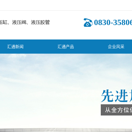
0830-3580
汇通新闻
汇通产品
企业风采
司新闻
液压油缸
业新闻
多路换向阀
术知识
其它液压阀
齿轮泵
液压系统