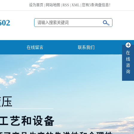
设为首页
|
网站地图
|
RSS
|
XML
|
您有
5
条询盘信息！
602
在线留言
联系我们
在
线
咨
询