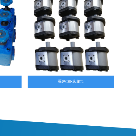
福建CBK齿轮泵