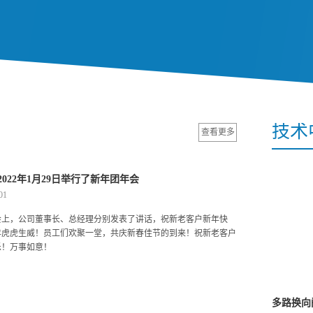
技术
查看更多
2022年1月29日举行了新年团年会
01
会上，公司董事长、总经理分别发表了讲话，祝新老客户新年快
年虎虎生威！员工们欢聚一堂，共庆新春佳节的到来！祝新老客户
乐！万事如意！
多路换向