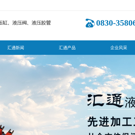
0830-3580
汇通新闻
汇通产品
企业风采
司新闻
福建液压油缸
业新闻
福建多路换向
术知识
福建其它液压
阀
福建齿轮泵
阀
福建液压系统