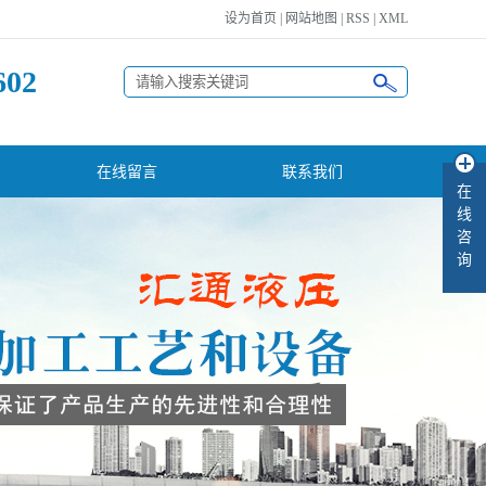
设为首页
|
网站地图
|
RSS
|
XML
602
在线留言
联系我们
在
线
咨
询