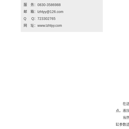
服 务：0830-3586988
邮 箱：lzhtyy@126.com
Q Q：723302765
网 址：www.lzhtyy.com
在
点。液
当
缸参数