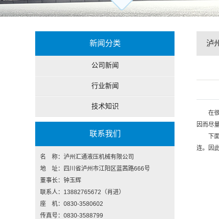
新闻分类
泸
公司新闻
步误
行业新闻
技术知识
在
因而尽
联系我们
下
连。因
名 称：泸州汇通液压机械有限公司
地 址：四川省泸州市江阳区蓝茜路666号
董事长：钟玉辉
联系人：13882765672（肖进）
座 机：0830-3580602
传真号：0830-3588799