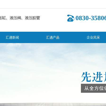
0830-3580
汇通新闻
汇通产品
企业风采
司新闻
液压油缸
业新闻
多路换向阀
术知识
其它液压阀
齿轮泵
液压系统