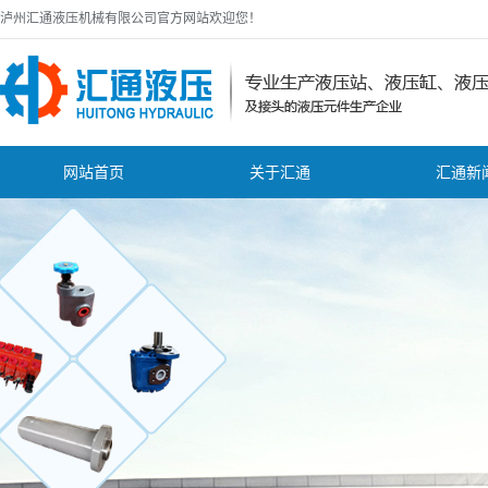
泸州汇通液压机械有限公司官方网站欢迎您！
网站首页
关于汇通
汇通新
公司简介
公司新闻
zhuanli证书
行业新闻
资质证书
技术知识
营业执照