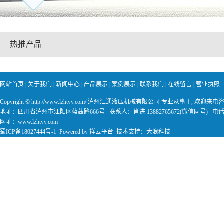
热推产品
网站首页
|
关于我们
|
新闻中心
|
产品展示
|
案例展示
|
联系我们
|
在线留言
|
营业执照
Copyright © http://www.lzhtyy.com/ 泸州汇通液压机械有限公司 专业从事于, 欢迎来电
地址：四川省泸州市江阳区蓝茜路666号 联系人：肖进 13882765672(微信同号) 电话：0830
网址：www.lzhtyy.com
蜀ICP备18027444号-1
Powered by
祥云平台
技术支持：
大浪科技