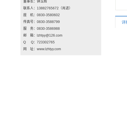
董事长：钟玉辉
联系人：13882765672（肖进）
座 机：0830-3580602
传真号：0830-3588799
详
服 务：0830-3586988
邮 箱：lzhtyy@126.com
Q Q：723302765
网 址：www.lzhtyy.com