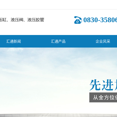
0830-3580
汇通新闻
汇通产品
企业风采
司新闻
液压油缸
业新闻
多路换向阀
术知识
其它液压阀
齿轮泵
液压系统