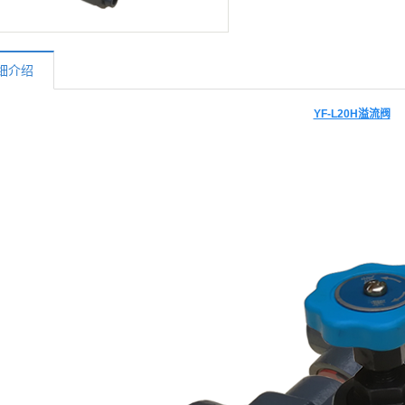
细介绍
YF-L20H溢流阀