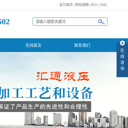
设为首页
|
网站地图
|
RSS
|
XML
602
在线留言
联系我们
在
线
咨
询