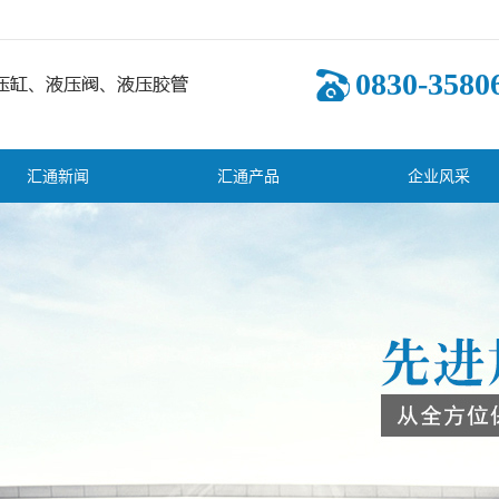
0830-3580
汇通新闻
汇通产品
企业风采
司新闻
液压油缸
业新闻
多路换向阀
术知识
其它液压阀
齿轮泵
液压系统