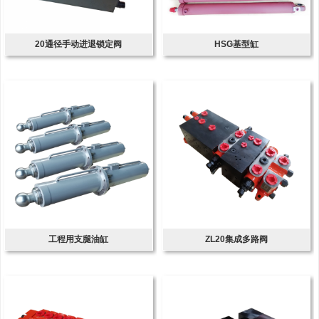
20通径手动进退锁定阀
HSG基型缸
工程用支腿油缸
ZL20集成多路阀