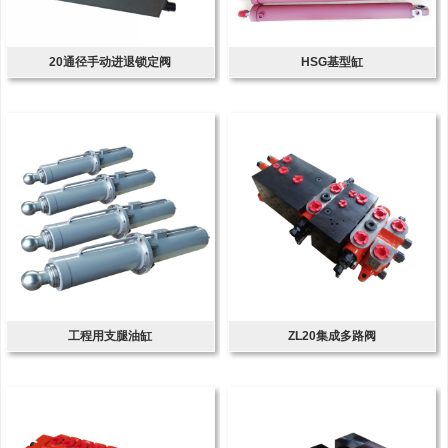
20通径手动进退锁定阀
HSG基型缸
工程用支腿油缸
ZL20集成多路阀