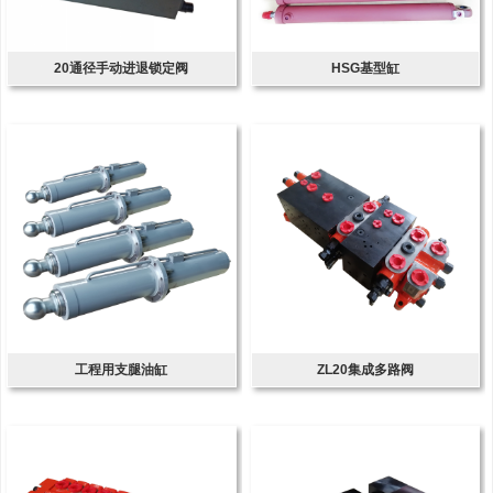
20通径手动进退锁定阀
HSG基型缸
工程用支腿油缸
ZL20集成多路阀