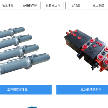
液压油缸
多路换向阀
其它液压阀
齿轮泵
液压系统
工程用支腿油缸
ZL20集成多路阀