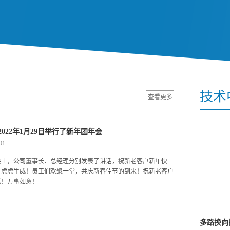
技术
查看更多
2022年1月29日举行了新年团年会
01
会上，公司董事长、总经理分别发表了讲话，祝新老客户新年快
年虎虎生威！员工们欢聚一堂，共庆新春佳节的到来！祝新老客户
乐！万事如意！
多路换向