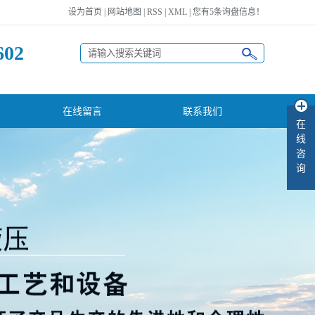
设为首页
|
网站地图
|
RSS
|
XML
|
您有
5
条询盘信息！
602
在线留言
联系我们
在
线
咨
询