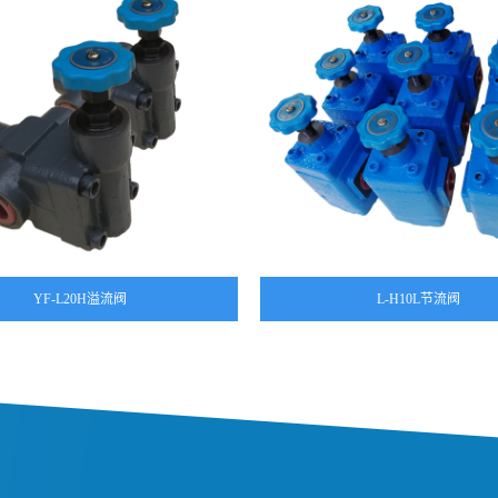
YF-L20H溢流阀
L-H10L节流阀