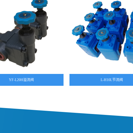
YF-L20H溢流阀
L-H10L节流阀