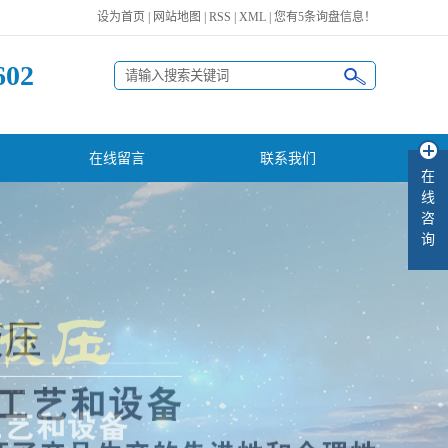
设为首页
|
网站地图
|
RSS
|
XML
|
您有
5
条询盘信息！
602
在线留言
联系我们
在
线
咨
询