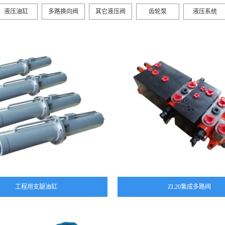
液压油缸
多路换向阀
其它液压阀
齿轮泵
液压系统
工程用支腿油缸
ZL20集成多路阀