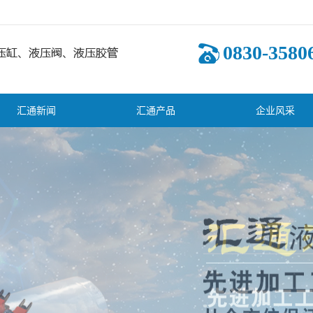
0830-3580
汇通新闻
汇通产品
企业风采
司新闻
液压油缸
业新闻
多路换向阀
术知识
其它液压阀
齿轮泵
液压系统