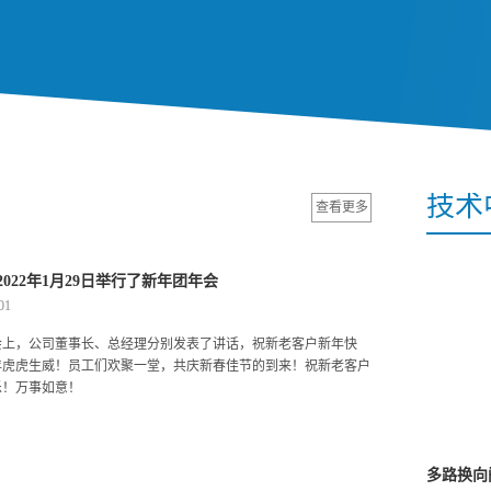
技术
查看更多
2022年1月29日举行了新年团年会
01
会上，公司董事长、总经理分别发表了讲话，祝新老客户新年快
年虎虎生威！员工们欢聚一堂，共庆新春佳节的到来！祝新老客户
乐！万事如意！
多路换向