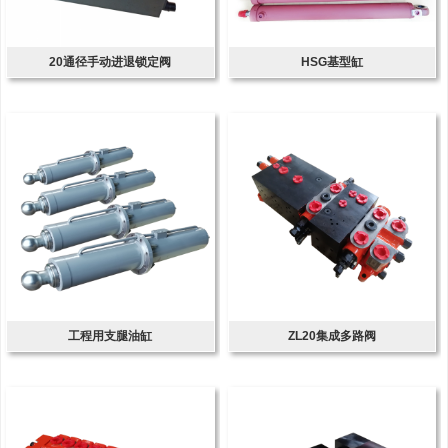
20通径手动进退锁定阀
HSG基型缸
工程用支腿油缸
ZL20集成多路阀