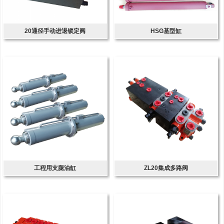
20通径手动进退锁定阀
HSG基型缸
工程用支腿油缸
ZL20集成多路阀