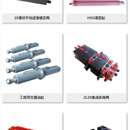
20通径手动进退锁定阀
HSG基型缸
工程用支腿油缸
ZL20集成多路阀