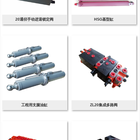
20通径手动进退锁定阀
HSG基型缸
工程用支腿油缸
ZL20集成多路阀